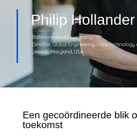
T
Philip Hollander
R
I
Baltimore Aircoil Company
Director, Global Engineering, Core Technolog
E
Jessup, Maryland, USA
S
Een gecoördineerde blik 
toekomst