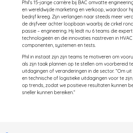
Phil’s 15-jarige carrière bij BAC omvatte engineerin
en wereldwijde marketing en verkoop, waardoor hij
bedrijf kreeg. Zijn verlangen naar steeds meer ve
de drijfveer achter loopbaan waarbij de cirkel rond 
passie – engineering. Hij leidt nu 6 teams die experts
technologieën en die innovaties nastreven in HVAC 
componenten, systemen en tests.
Phil in instaat zijn zijn teams te motiveren om voorui
als zijn taak plannen op te stellen om voorbereid t
uitdagingen of veranderingen in de sector. “Om uit 
en technische of logistieke uitdagingen voor te zij
op trends, zodat we positieve resultaten kunnen b
sneller kunnen bereiken.”