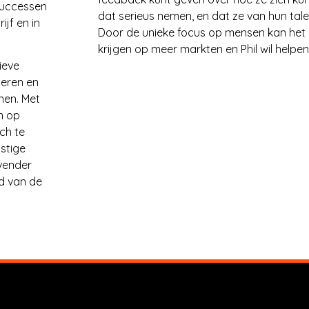
successen
dat serieus nemen, en dat ze van hun tale
jf en in
Door de unieke focus op mensen kan het b
krijgen op meer markten en Phil wil helpen
ieve
beren en
nen. Met
n op
sch te
stige
evender
ud van de