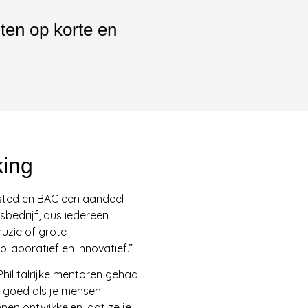
iten op korte en
ing
Amsted en BAC een aandeel
rsbedrijf, dus iedereen
ruzie of grote
collaboratief en innovatief.”
hil talrijke mentoren gehad
t goed als je mensen
nen ontwikkelen, dat ze je