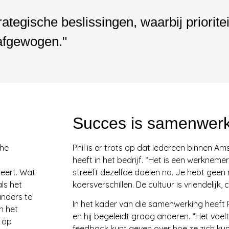
tegische beslissingen, waarbij priorite
 afgewogen."
Succes is samenwerk
che
Phil is er trots op dat iedereen binnen 
heeft in het bedrijf. “Het is een werkneme
eert. Wat
streeft dezelfde doelen na. Je hebt geen 
ls het
koersverschillen. De cultuur is vriendelijk, 
anders te
In het kader van die samenwerking heeft P
n het
en hij begeleidt graag anderen. “Het voel
 op
feedback kunt geven over hoe ze zich kun