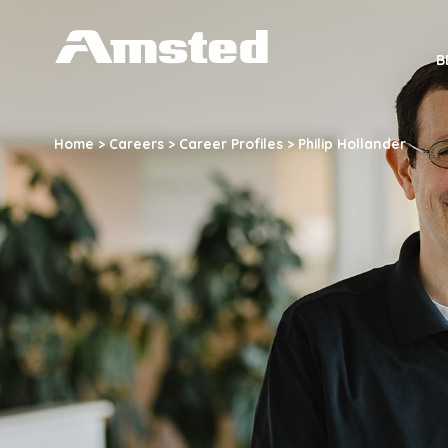
A
B
M
S
Home
>
Careers
>
Career Profiles
>
Philip Hollander
T
E
D
I
N
D
U
S