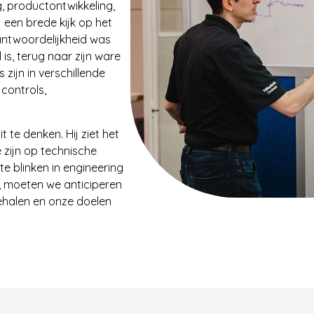
g, productontwikkeling,
 een brede kijk op het
rantwoordelijkheid was
is, terug naar zijn ware
 zijn in verschillende
controls,
t te denken. Hij ziet het
e zijn op technische
te blinken in engineering
n, moeten we anticiperen
ehalen en onze doelen