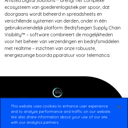
Amsted Digital Solutions™ brengt het complexe
ecosysteem van goederenlogistiek per spoor, dat
doorgaans wordt beheerd in spreadsheets en
verschillende systemen van derden, onder in één
gebruiksvriendelijk platform. Bedrijfseigen Supply Chain
Visibility™ – software combineert de mogelijkheden
voor het beheer van verzendingen en bedrijfsmiddelen
met realtime – inzichten van onze robuuste,
energiezuinige boorda pparatuur voor telematica.
This website uses cookies to enhance user experience
and to analyze performance and traffic on our website.
We also share information about your use of our site
with our analytics partners.