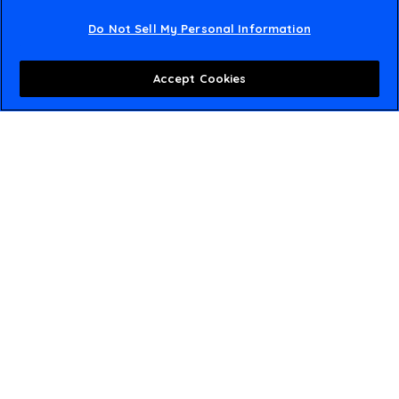
Do Not Sell My Personal Information
Accept Cookies
Wereldwijd netwerk,
plaatselijke aanwezigheid
Amsted Global Solutions is gespecialiseerd in op maat
gemaakt staal – en mangaangietwerk voor robuuste
industriële toepassingen, van het kleinste onderdeel tot
het grote en zeer compl exe, overal ter wereld
verkrijgbaar.