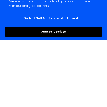
We also share information about your use of our site
with our analytics partners.
Do Not Sell My Personal Information
Accept Cookies
Freight Brake Systemen
Amste d Rail is een wereldleider in de productie van
remsystemen voor de zware – transportmarkt. Wij
bieden het breedste scala aan geavanceerde
remsystemen, waarbij elk onderdeel is ontworpen
om te voldoen aan de strenge toleranties die vereist
zijn bij het zware transport. Ze zijn gebouwd om
lange afstanden af te leggen met weinig onderhoud