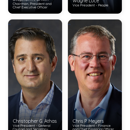
Wayne Luce
Chairman, President and
Vice President - People
Chief Executive Officer
View Bio
...
...
View Bio
Christopher G. Athas
Chris P. Meyers
Vice President - General
Vice President - Finance
Counsel and Secretary
and Chief Financial Officer