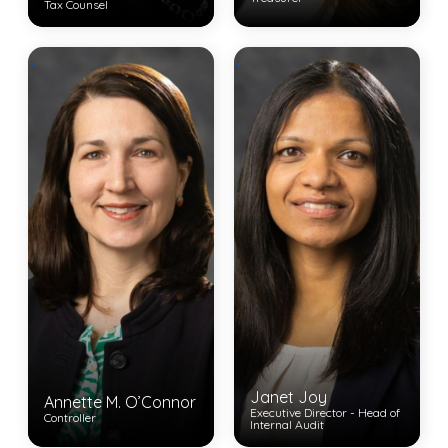
Tax Counsel
View Bio
...
...
View Bio
Janet Joy
Annette M. O’Connor
Executive Director - Head of
Controller
Internal Audit