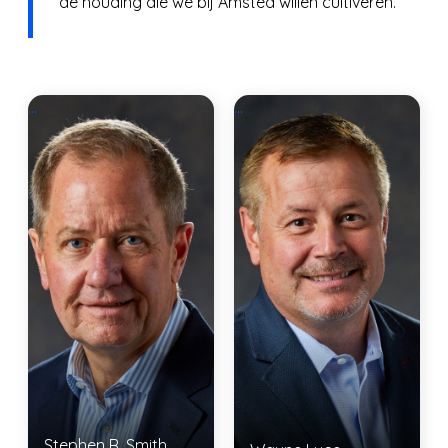
de houding die we bij Amsted willen cultiveren.
...
...
Stephen R. Smith