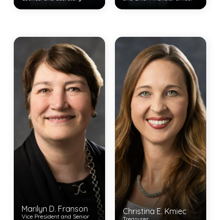
View Bio
View Bio
...
...
Marilyn D. Franson
Christina E. Kmiec
Vice President and Senior
Treasurer