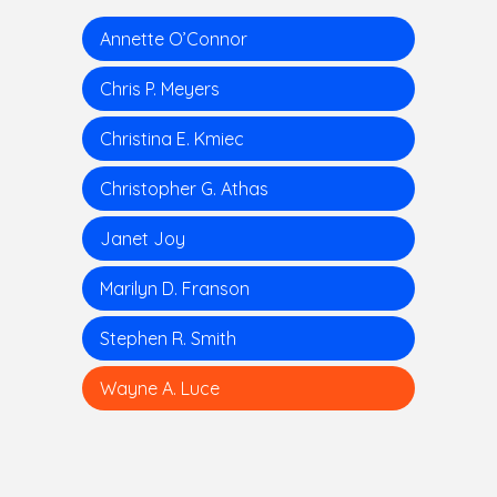
Annette O’Connor
Chris P. Meyers
Christina E. Kmiec
Christopher G. Athas
Janet Joy
Marilyn D. Franson
Stephen R. Smith
Wayne A. Luce