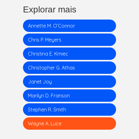
Explorar mais
Annette M. O’Connor
Chris P. Meyers
Christina E. Kmiec
Christopher G. Athas
Janet Joy
Marilyn D. Franson
Stephen R. Smith
Wayne A. Luce