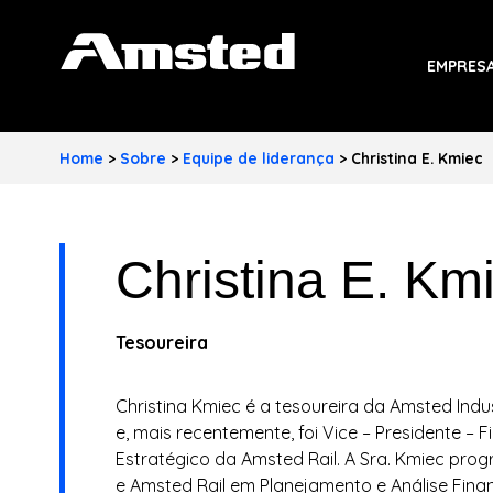
A
EMPRES
M
S
Home
>
Sobre
>
Equipe de liderança
>
Christina E. Kmiec
T
E
Christina E. Km
D
I
Tesoureira
N
D
Christina Kmiec é a tesoureira da Amsted Indu
e, mais recentemente, foi Vice – Presidente – 
U
Estratégico da Amsted Rail. A Sra. Kmiec pr
e Amsted Rail em Planejamento e Análise Finan
S