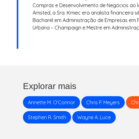
Compras e Desenvolvimento de Negócios ao 
T
Amsted, a Sra. Kmiec era analista financeira s
Bacharel em Administração de Empresas em Fin
R
Urbana – Champaign e Mestre em Administraç
I
E
S
Explorar mais
Annette M. O’Connor
Chris P. Meyers
Chr
Stephen R. Smith
Wayne A. Luce