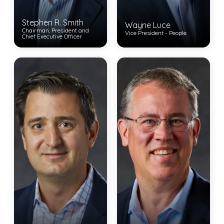
Stephen R. Smith
Wayne Luce
Chairman, President and
Vice President - People
Chief Executive Officer
View Bio
...
...
View Bio