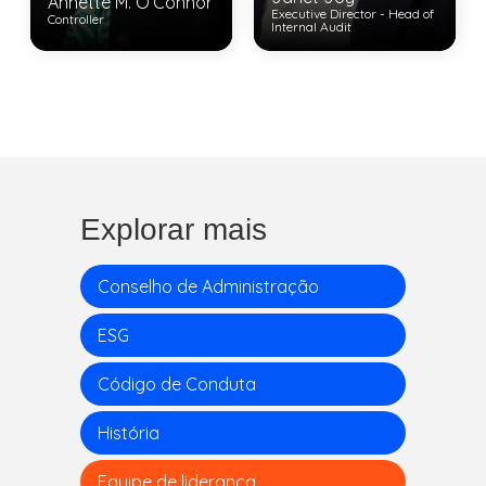
Annette M. O’Connor
Executive Director - Head of
Controller
Internal Audit
View Bio
View Bio
Explorar mais
Conselho de Administração
ESG
Código de Conduta
História
Equipe de liderança