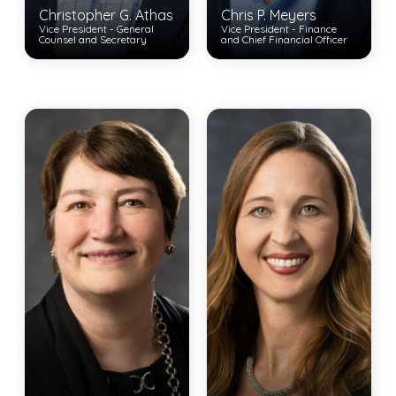
Christopher G. Athas
Chris P. Meyers
Vice President - General
Vice President - Finance
Counsel and Secretary
and Chief Financial Officer
View Bio
View Bio
...
...