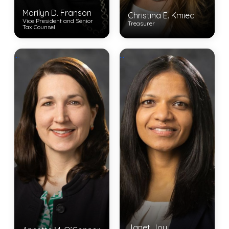
Marilyn D. Franson
Christina E. Kmiec
Vice President and Senior
Treasurer
Tax Counsel
View Bio
...
...
View Bio
Janet Joy