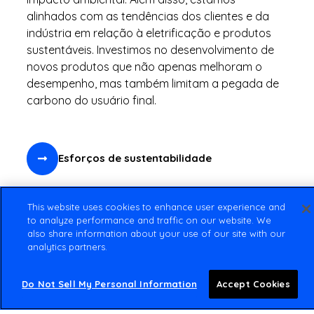
alinhados com as tendências dos clientes e da
indústria em relação à eletrificação e produtos
sustentáveis. Investimos no desenvolvimento de
novos produtos que não apenas melhoram o
desempenho, mas também limitam a pegada de
carbono do usuário final.
Esforços de sustentabilidade
This website uses cookies to enhance user experience and
to analyze performance and traffic on our website. We
also share information about your use of our site with our
analytics partners.
Social
Do Not Sell My Personal Information
Accept Cookies
Nossa missão corporativa é oferecer valor
premium aos nossos clientes para a melhoria de