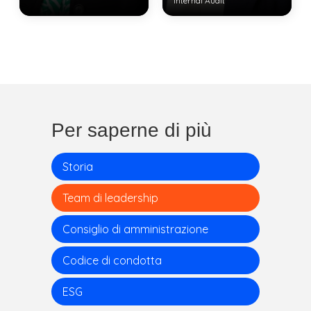
Internal Audit
View Bio
View Bio
Per saperne di più
Storia
Team di leadership
Consiglio di amministrazione
Codice di condotta
ESG