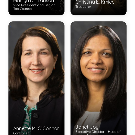
Marilyn D. Franson
Christina E. Kmiec
Vice President and Senior
Treasurer
Tax Counsel
View Bio
...
...
View Bio
Janet Joy
Annette M. O’Connor
Executive Director - Head of
Controller