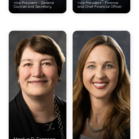
Vice President - General
Vice President - Finance
Counsel and Secretary
and Chief Financial Officer
View Bio
View Bio
...
...