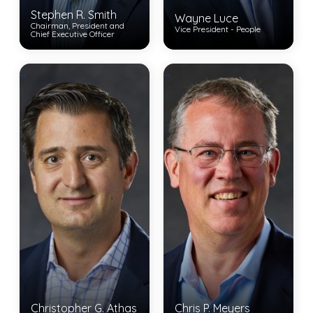
Stephen R. Smith
Wayne Luce
Chairman, President and
Vice President - People
Chief Executive Officer
View Bio
...
...
View Bio
Christopher G. Athas
Chris P. Meyers