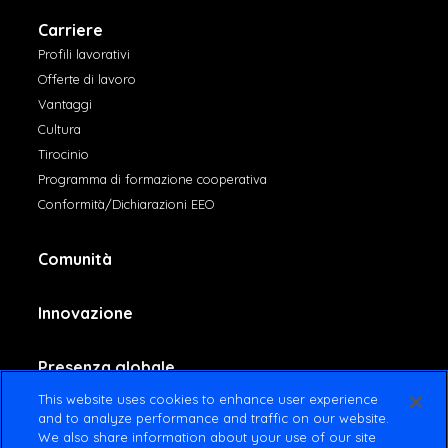
Carriere
Profili lavorativi
Offerte di lavoro
Vantaggi
Cultura
Tirocinio
Programma di formazione cooperativa
Conformità/Dichiarazioni EEO
Comunità
Innovazione
Presenza globale
This website uses cookies to enhance user experience
and to analyze performance and traffic on our website.
Contattaci
We also share information about your use of our site