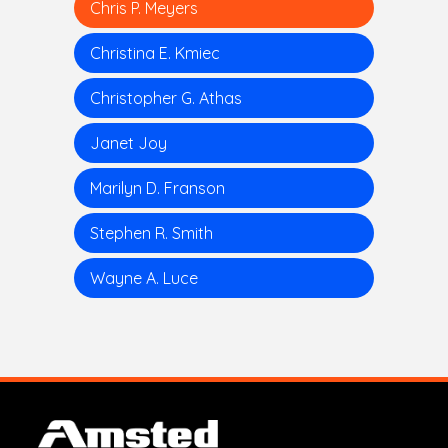
Chris P. Meyers
Christina E. Kmiec
Christopher G. Athas
Janet Joy
Marilyn D. Franson
Stephen R. Smith
Wayne A. Luce