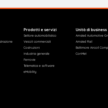
Prodotti e servizi
Unità di business
Settore automobilistico
Amsted Automotive G
strazione
Veicoli commerciali
Amsted Rail
Costruzioni
Baltimore Aircoil Com
Industria generale
ConMet
Ferrovie
Telematica e software
eMobility