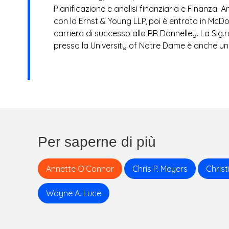
Pianificazione e analisi finanziaria e Finanza. A
T
con la Ernst & Young LLP, poi è entrata in McDo
carriera di successo alla RR Donnelley. La Sig
R
presso la University of Notre Dame è anche un 
I
E
S
Per saperne di più
Annette O’Connor
Chris P. Meyers
Christ
Wayne A. Luce