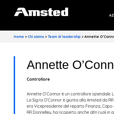
A
AZ
M
S
Home
>
Chi siamo
>
Team di leadership
>
Annette O’Conn
T
E
Annette O’Conn
D
I
Controllore
N
D
Annette O’Connor è un controllore aziendale. L
La Sig.ra O’Connor è giunta alla Amsted da R
U
era Vicepresidente del reparto Finanza, Capo de
RR Donnelley, ha ricoperto anche altri ruoli in a
S