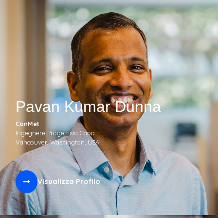
Pavan Kumar Dunna
ConMet
Ingegnere Progettista Capo
Vancouver, Washington, USA
Visualizza Profilo