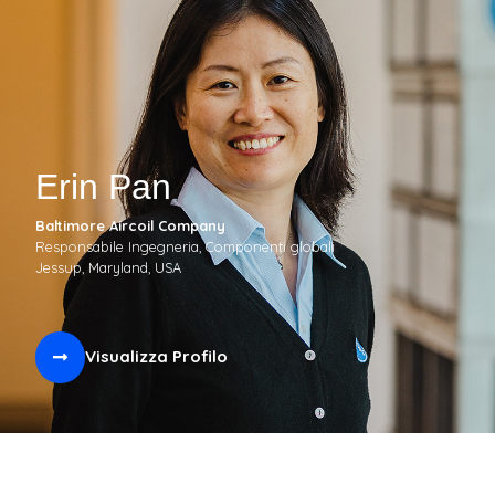
Erin Pan
Baltimore Aircoil Company
Responsabile Ingegneria, Componenti globali
Jessup, Maryland, USA
Visualizza Profilo