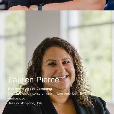
Lauren Pierce
Baltimore Aircoil Company
Direttore delle risorse umane – Nord America – BAC Water
Ambassador
Jessup, Maryland, USA