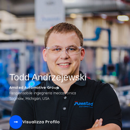
Todd Andrzejewski
Amsted Automotive Group
Responsabile ingegneria meccatronica
Saginaw, Michigan, USA
Visualizza Profilo