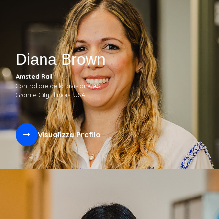
Diana Brown
Amsted Rail
Controllore della divisione ASF
Granite City, Illinois, USA
Visualizza Profilo