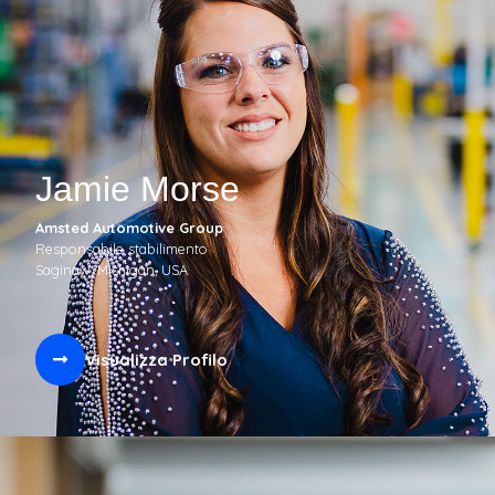
Jamie Morse
Amsted Automotive Group
Responsabile stabilimento
Saginaw, Michigan, USA
Visualizza Profilo