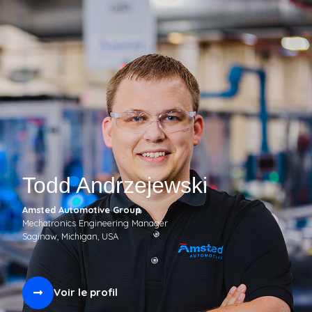
Todd Andrzejewski
Amsted Automotive Group
Mechatronics Engineering Manager
Saginaw, Michigan, USA
Voir le profil