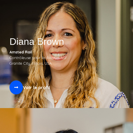
Diana Brown
Amsted Rail
Contrôleuse pour la division ASF
Granite City, Illinois, USA
Voir le profil