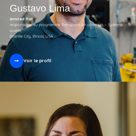
Gustavo Lima
Amsted Rail
responsable du programme Transports en commun – Système
qualité
Granite City, Illinois, USA
Voir le profil