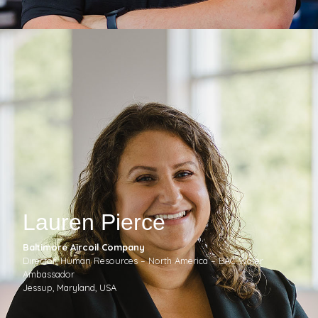
Lauren Pierce
Baltimore Aircoil Company
Director, Human Resources – North America – BAC Water
Ambassador
Jessup, Maryland, USA