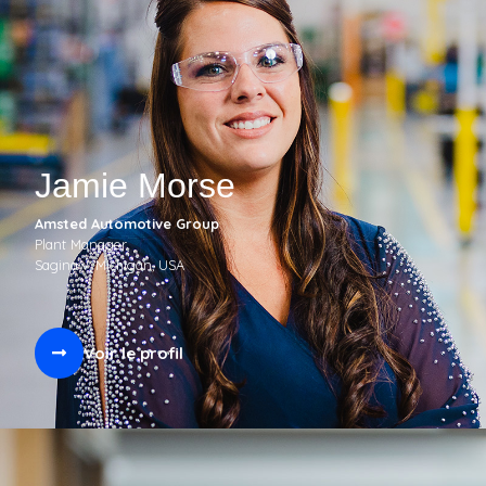
Jamie Morse
Amsted Automotive Group
Plant Manager
Saginaw, Michigan, USA
Voir le profil