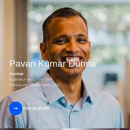
Pavan Kumar Dunna
ConMet
Ingénieur design en chef
Vancouver, Washington, USA
Voir le profil