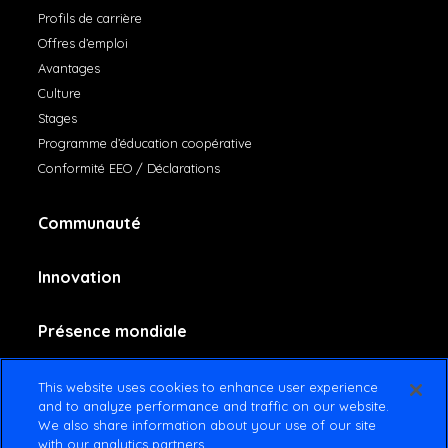
Profils de carrière
Offres d’emploi
Avantages
Culture
Stages
Programme d’éducation coopérative
Conformité EEO / Déclarations
Communauté
Innovation
Présence mondiale
Contactez-nous
This website uses cookies to enhance user experience
and to analyze performance and traffic on our website.
We also share information about your use of our site
with our analytics partners.