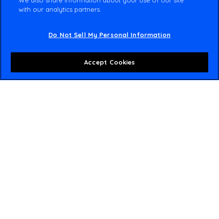
We also share information about your use of our site
with our analytics partners.
à la pointe du secteur en proposant des solutions
nouvelles et meilleures et en gagnant la confiance de
ses clients et de ses collègues par ses paroles et ses
Do Not Sell My Personal Information
actes.
Accept Cookies