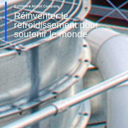
Baltimore Aircoil Company
Réinventer le
refroidissement pour
soutenir le monde