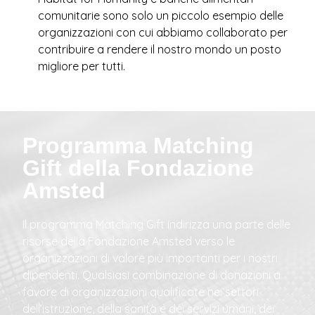
comunitarie sono solo un piccolo esempio delle
organizzazioni con cui abbiamo collaborato per
contribuire a rendere il nostro mondo un posto
migliore per tutti.
Programma Matching
Gift della Fondazione
Amsted
Il programma Matching Gift indirizza una parte delle
risorse della Fondazione Amsted verso le
organizzazioni di valore più importanti per i nostri
dipendenti. Qualsiasi combinazione di donazioni a
favore di organizzazioni qualificate nei settori
dell’istruzione, della sanità e dei servizi umani, dei