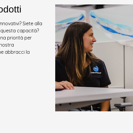
odotti
nnovativi? Siete alla
i questa capacità?
na priorità per
 nostra
he abbracci la