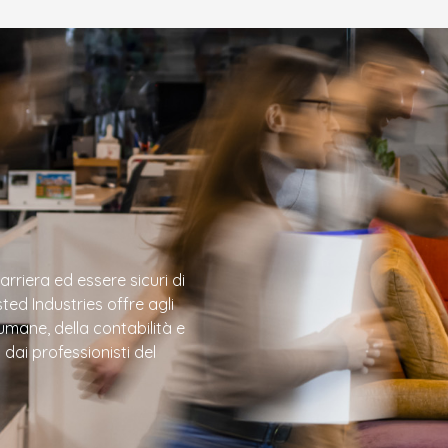
rriera ed essere sicuri di
ted Industries offre agli
e umane, della contabilità e
dai professionisti del