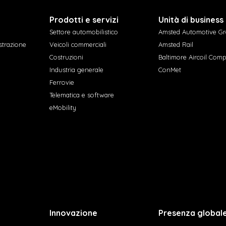
Prodotti e servizi
Unità di business
Settore automobilistico
Amsted Automotive G
strazione
Veicoli commerciali
Amsted Rail
Costruzioni
Baltimore Aircoil Com
Industria generale
ConMet
Ferrovie
Telematica e software
eMobility
Innovazione
Presenza global