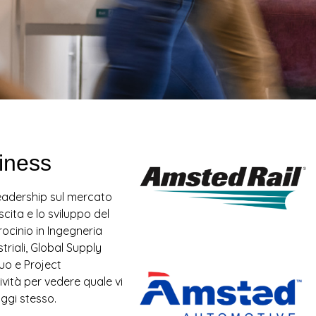
siness
 leadership sul mercato
cita e lo sviluppo del
rocinio in Ingegneria
triali, Global Supply
uo e Project
vità per vedere quale vi
oggi stesso.