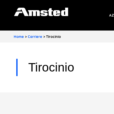
A
AZ
M
S
Home
>
Carriere
>
Tirocinio
T
E
D
Tirocinio
I
N
D
U
S