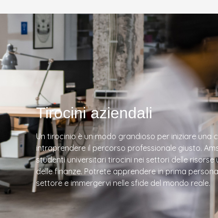
Tirocini aziendali
Un tirocinio è un modo grandioso per iniziare una ca
intraprendere il percorso professionale giusto. Ams
studenti universitari tirocini nei settori delle risors
delle finanze. Potrete apprendere in prima persona 
settore e immergervi nelle sfide del mondo reale.