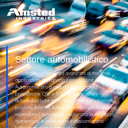
Prodotti e servizi
Settore automobilistico
Grazie alla conoscenza avanzata di materiali,
applicazioni, ingegneria e produzione, Amsted
Automotive sta guidando il futuro della
propulsione. Che si tratti di applicazioni
automobilistiche elettriche, ibride o tradizionali, i
prodotti Amsted Automotive riducono la massa,
estendono l’autonomia, migliorano la sicurezza,
aumentano le prestazioni e massimizzano