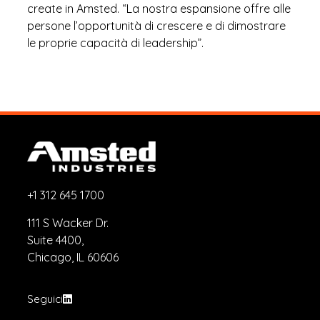
create in Amsted. “La nostra espansione offre alle
persone l’opportunità di crescere e di dimostrare
le proprie capacità di leadership”.
+1 312 645 1700
111 S Wacker Dr.
Suite 4400,
Chicago, IL 60606
Seguici