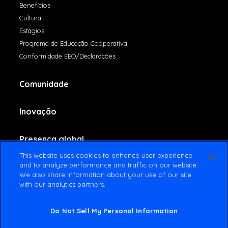
Benefícios
Cultura
Estágios
Programa de Educação Cooperativa
Conformidade EEO/Declarações
Comunidade
Inovação
Presença global
This website uses cookies to enhance user experience
and to analyze performance and traffic on our website.
Fale conosco
We also share information about your use of our site
with our analytics partners.
Do Not Sell My Personal Information
© 2022 Amsted Industries All rights reserved