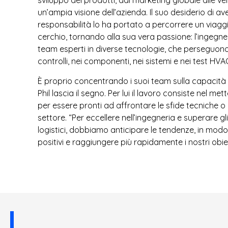
sviluppo dei prodotti, dal marketing globale alle ve
un’ampia visione dell’azienda. Il suo desiderio di a
responsabilità lo ha portato a percorrere un viaggio
cerchio, tornando alla sua vera passione: l’ingegne
team esperti in diverse tecnologie, che perseguono
controlli, nei componenti, nei sistemi e nei test HVA
È proprio concentrando i suoi team sulla capacità 
Phil lascia il segno. Per lui il lavoro consiste nel me
per essere pronti ad affrontare le sfide tecniche o
settore. “Per eccellere nell’ingegneria e superare gl
logistici, dobbiamo anticipare le tendenze, in modo 
positivi e raggiungere più rapidamente i nostri obiett