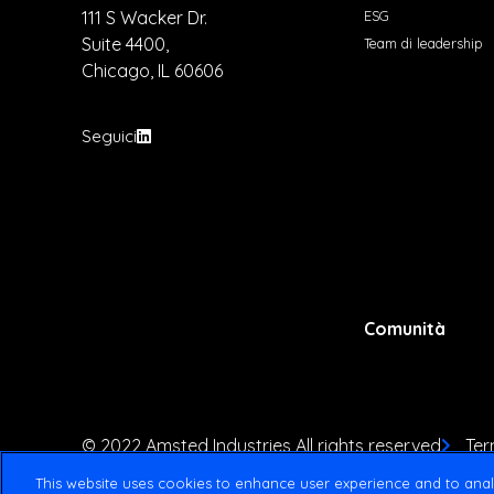
ESG
111 S Wacker Dr.
Suite 4400,
Team di leadership
Chicago, IL 60606
Seguici
Comunità
© 2022 Amsted Industries All rights reserved
Ter
This website uses cookies to enhance user experience and to anal