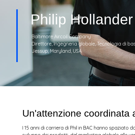
T
Philip Hollander
R
I
Baltimore Aircoil Company
Direttore, Ingegneria globale, Tecnologia di ba
E
Jessup, Maryland, USA
S
Un'attenzione coordinata a
I 15 anni di carriera di Phil in BAC hanno spaziato da