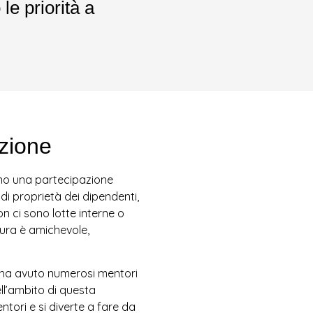
le priorità a
azione
iano una partecipazione
 di proprietà dei dipendenti,
Non ci sono lotte interne o
tura è amichevole,
l ha avuto numerosi mentori
ell’ambito di questa
tori e si diverte a fare da