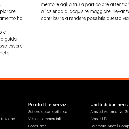
ù
mentore agli altri. La particolare attenzi
splorare
all’azienda di acquisire maggiore rilevanza
biamento ha
contribuire a rendere possibile questo via
o e
na guida
esso essere
neta.
Prodotti e servizi
Unità di business
Settore automobilistico
Amsted Automotive G
strazione
Veicoli commerciali
Amsted Rail
Costruzioni
Baltimore Aircoil Com