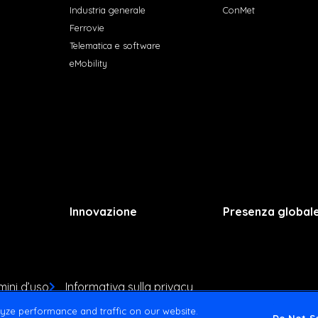
Industria generale
ConMet
Ferrovie
Telematica e software
eMobility
Innovazione
Presenza global
mini d’uso
Informativa sulla privacy
yze performance and traffic on our website.
Do Not Se