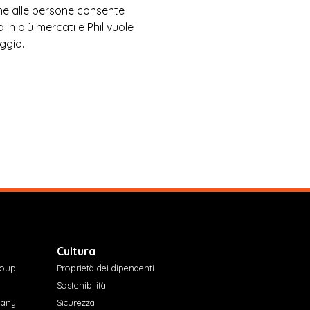
one alle persone consente
 in più mercati e Phil vuole
ggio.
Cultura
roup
Proprietà dei dipendenti
Sostenibilità
pany
Sicurezza