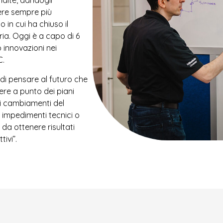
ndite, dandogli
vere sempre più
 in cui ha chiuso il
ria. Oggi è a capo di 6
 innovazioni nei
C.
di pensare al futuro che
ttere a punto dei piani
 i cambiamenti del
i impedimenti tecnici o
da ottenere risultati
ivi”.