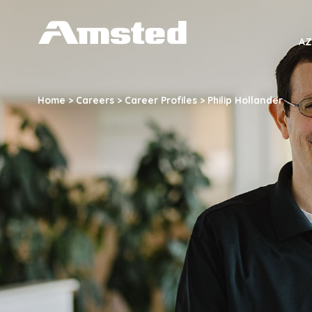
A
AZ
M
S
Home
>
Careers
>
Career Profiles
>
Philip Hollander
T
E
D
I
N
D
U
S