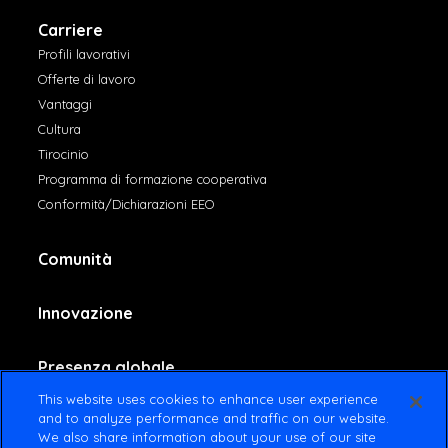
Carriere
Profili lavorativi
Offerte di lavoro
Vantaggi
Cultura
Tirocinio
Programma di formazione cooperativa
Conformità/Dichiarazioni EEO
Comunità
Innovazione
Presenza globale
This website uses cookies to enhance user experience
and to analyze performance and traffic on our website.
Contattaci
We also share information about your use of our site