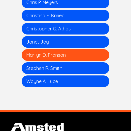
Chris P. Meyers
Christina E. Kmiec
Christopher G. Athas
Janet Joy
Marilyn D. Franson
Stephen R. Smith
Wayne A. Luce