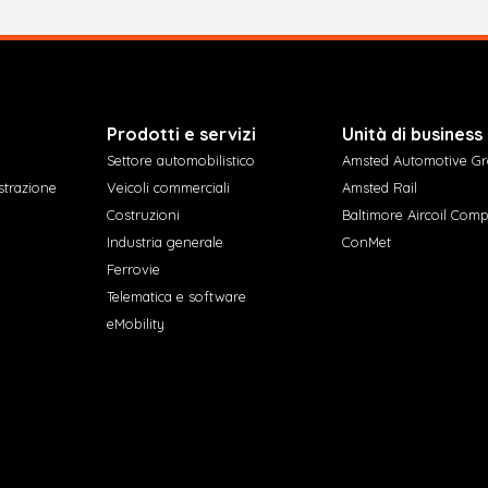
Prodotti e servizi
Unità di business
Settore automobilistico
Amsted Automotive G
strazione
Veicoli commerciali
Amsted Rail
Costruzioni
Baltimore Aircoil Com
Industria generale
ConMet
Ferrovie
Telematica e software
eMobility