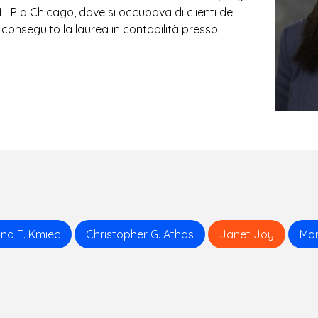
LLP a Chicago, dove si occupava di clienti del
 conseguito la laurea in contabilità presso
ina E. Kmiec
Christopher G. Athas
Janet Joy
Mar