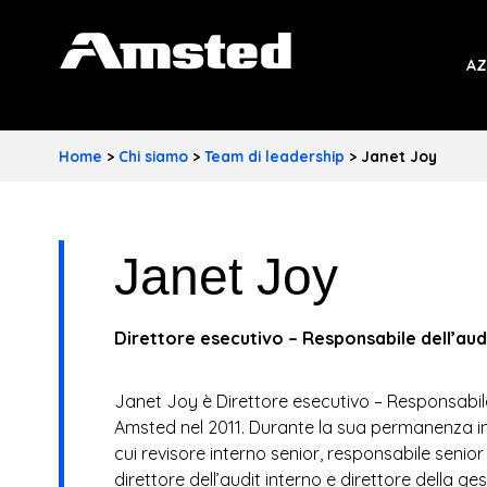
A
AZ
M
S
Home
>
Chi siamo
>
Team di leadership
>
Janet Joy
T
E
Janet Joy
D
I
Direttore esecutivo – Responsabile dell’aud
N
D
Janet Joy è Direttore esecutivo – Responsabile 
Amsted nel 2011. Durante la sua permanenza in A
U
cui revisore interno senior, responsabile senior 
direttore dell’audit interno e direttore della ge
S