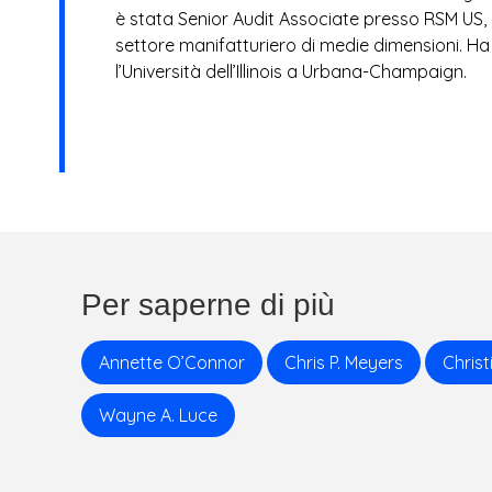
è stata Senior Audit Associate presso RSM US, 
T
settore manifatturiero di medie dimensioni. Ha
l’Università dell’Illinois a Urbana-Champaign.
R
I
E
S
Per saperne di più
Annette O’Connor
Chris P. Meyers
Christ
Wayne A. Luce