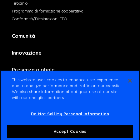
Tirocinio
Programma di formazione cooperativa
Conformità/Dichiarazioni EEO
Comunità
Innovazione
Presenza globale
This website uses cookies to enhance user experience
and to analyze performance and traffic on our website.
Contattaci
We also share information about your use of our site
with our analytics partners.
Do Not Sell My Personal Information
© 2022 Amsted Industries All rights reserved
Termini d’uso
Informativa sulla privacy
Accept Cookies