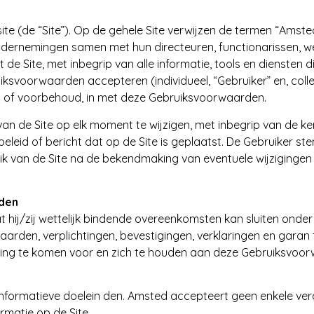
 (de “Site”). Op de gehele Site verwijzen de termen “Amsted,
ndernemingen samen met hun directeuren, functionarissen, w
 Site, met inbegrip van alle informatie, tools en diensten di
voorwaarden accepteren (individueel, “Gebruiker” en, collect
g of voorbehoud, in met deze Gebruiksvoorwaarden.
an de Site op elk moment te wijzigen, met inbegrip van de k
leid of bericht dat op de Site is geplaatst. De Gebruiker ste
ik van de Site na de bekendmaking van eventuele wijzigingen
den
dat hij/zij wettelijk bindende overeenkomsten kan sluiten onde
waarden, verplichtingen, bevestigingen, verklaringen en gara
king te komen voor en zich te houden aan deze Gebruiksvoo
 informatieve doelein den. Amsted accepteert geen enkele ver
ormatie op de Site.