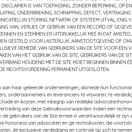
DISCLAIMER IS VAN TOEPASSING, ZONDER BEPERKING, OP E
LATING, ONDERBREKING, SCHRAPPING, DEFECT, VERTRAGING I
ATIELIJN STORING, NETWERK OF SYSTEEM UITVAL, ENIG VER
ING VAN, VERLIES OF GEBRUIK VAN EEN RECORD OF GEGEVE
KENNEN EN STEMMEN ER UITDRUKKELIJK MEE IN DAT AMSTE
DEN GESTELD VOOR LASTERLIJK, AANSTOOTGEVEND OF ON
CLUSIEVE REMEDIE VAN GEBRUIKERS VAN DE SITE VOOR EEN
TAKEN VAN HET GEBRUIK VAN DE SITE. GEBRUIKERS VAN DE 
VERBAND HOUDEND MET DE SITE MOET BEGINNEN BINNEN ÉÉN
DE RECHTSVORDERING PERMANENT UITGESLOTEN.
 aan haar gelieerde ondernemingen, alsmede hun functionari
ners, onderaannemers en leveranciers te vrijwaren, te verdedi
, schade en kosten, met inbegrip van redelijke advocatenhono
overtreding van deze Gebruiksvoorwaarden. Indien een technis
e gebruikers van de Site ermee in verantwoordelijk te zijn vo
ke honoraria van advocaten en ge rechtskosten, die voortvloei
ten, de exclusieve verdediging en controle op zich te nemen