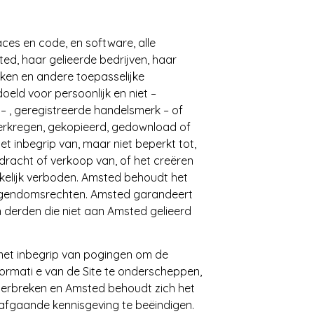
faces en code, en software, alle
ed, haar gelieerde bedrijven, haar
ken en andere toepasselijke
oeld voor persoonlijk en niet –
 , geregistreerde handelsmerk – of
erkregen, gekopieerd, gedownload of
et inbegrip van, maar niet beperkt tot,
verdracht of verkoop van, of het creëren
ukkelijk verboden. Amsted behoudt het
e eigendomsrechten. Amsted garandeert
n derden die niet aan Amsted gelieerd
met inbegrip van pogingen om de
formati e van de Site te onderscheppen,
nderbreken en Amsted behoudt zich het
afgaande kennisgeving te beëindigen.