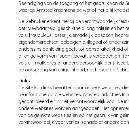
Beëindiging van de toegang of het gebruik van de S
waarop Amsted krachtens de wet of het billij kheid
De Gebruiker erkent hierbij de verantwoordelijkheid 
betrouwbaarheid, geschiktheid, originaliteit en het 
vals, frauduleus, lasterlijk, smadelijk, obsceen, bed
eigendomsrechten, beledigen d, illegaal of anderszins
anderszins aanleiding geeft tot aansprakelijkheid of 
of enige vorm van “spam” bevat, is verboden om te 
vals e – mailadres of andere persoonlijk identificeer
de oorsprong van enige inhoud, noch mag de Gebrui
Links
De Site kan links bevatten naar andere websites, di
de informatie op die websites. Amsted Industries Inc
gecontroleerd en is niet verantwoordelijk voor de in
andere websites worden aangeboden. Het opnemen 
van de gelinkte websit es en op het gebruik van gel
verantwoordelijk voor verlies, schade of andere aa