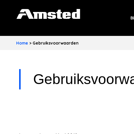
A
B
M
S
Home
>
Gebruiksvoorwaarden
T
E
D
Gebruiksvoorw
I
N
D
U
S