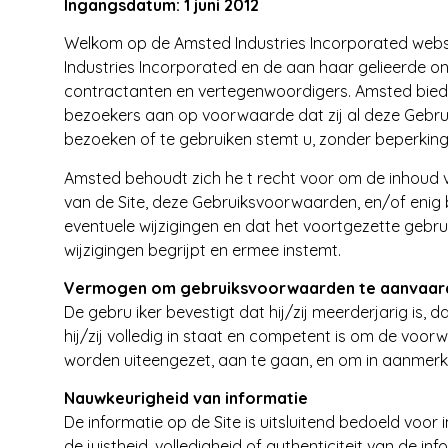
Ingangsdatum: 1 juni 2012
T
Welkom op de Amsted Industries Incorporated website
Industries Incorporated en de aan haar gelieerde o
R
contractanten en vertegenwoordigers. Amsted biedt de
bezoekers aan op voorwaarde dat zij al deze Gebruiks
I
bezoeken of te gebruiken stemt u, zonder beperkin
E
Amsted behoudt zich he t recht voor om de inhoud v
S
van de Site, deze Gebruiksvoorwaarden, en/of enig be
eventuele wijzigingen en dat het voortgezette gebru
wijzigingen begrijpt en ermee instemt.
Vermogen om gebruiksvoorwaarden te aanvaar
De gebru iker bevestigt dat hij/zij meerderjarig is, 
hij/zij volledig in staat en competent is om de voor
worden uiteengezet, aan te gaan, en om in aanmer
Nauwkeurigheid van informatie
De informatie op de Site is uitsluitend bedoeld voor
de juistheid, volledigheid of authenticiteit van de inf