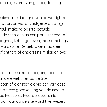
ht of enige vorm van genoegdoening
ediend, met inbegrip van de wettigheid,
d waarvan wordt vastgesteld dat: (i)
nbreuk makend op intellectuele
t, de rechten van een partij schendt of
ampagnes, ket tingbrieven, massamailings
 via de Site. De Gebruiker mag geen
 entiteit, of anderszins misleiden over
er en als een extra toegangspoort tot
 andere websites op de Site
ucten of diensten die via een van deze
 als een goedkeuring van de inhoud
d Industries Incorporated is niet
waarnaar op de Site word t verwezen.