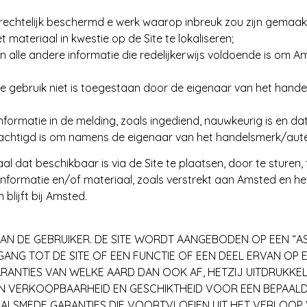
rechtelijk beschermd e werk waarop inbreuk zou zijn gemaak
t materiaal in kwestie op de Site te lokaliseren;
 alle andere informatie die redelijkerwijs voldoende is om Am
te gebruik niet is toegestaan door de eigenaar van het hande
nformatie in de melding, zoals ingediend, nauwkeurig is en da
chtigd is om namens de eigenaar van het handelsmerk/auteu
al dat beschikbaar is via de Site te plaatsen, door te sturen, 
 informatie en/of materiaal, zoals verstrekt aan Amsted en he
blijft bij Amsted.
VAN DE GEBRUIKER. DE SITE WORDT AANGEBODEN OP EEN “AS 
NG TOT DE SITE OF EEN FUNCTIE OF EEN DEEL ERVAN OP 
RANTIES VAN WELKE AARD DAN OOK AF, HETZIJ UITDRUKKELIJ
V AN VERKOOPBAARHEID EN GESCHIKTHEID VOOR EEN BEPAALD
, ALSMEDE GARANTIES DIE VOORTVLOEIEN UIT HET VERLOOP 