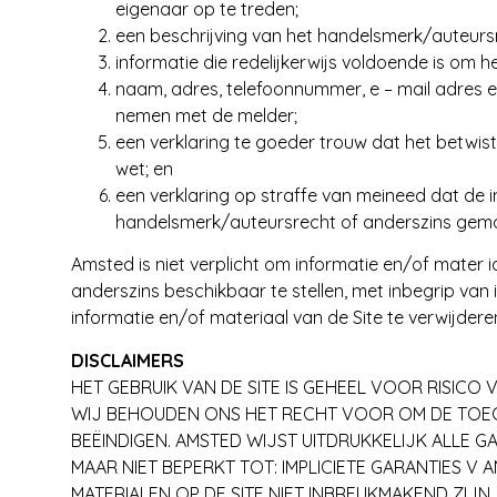
eigenaar op te treden;
een beschrijving van het handelsmerk/auteurs
informatie die redelijkerwijs voldoende is om he
naam, adres, telefoonnummer, e – mail adres en
nemen met de melder;
een verklaring te goeder trouw dat het betwis
wet; en
een verklaring op straffe van meineed dat de i
handelsmerk/auteursrecht of anderszins gema
Amsted is niet verplicht om informatie en/of mater ia
anderszins beschikbaar te stellen, met inbegrip van
informatie en/of materiaal van de Site te verwijderen 
DISCLAIMERS
HET GEBRUIK VAN DE SITE IS GEHEEL VOOR RISICO 
WIJ BEHOUDEN ONS HET RECHT VOOR OM DE TOEGA
BEËINDIGEN. AMSTED WIJST UITDRUKKELIJK ALLE GA
MAAR NIET BEPERKT TOT: IMPLICIETE GARANTIES 
MATERIALEN OP DE SITE NIET INBREUKMAKEND ZIJN