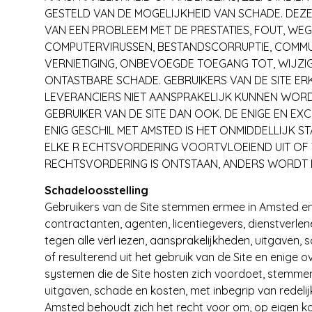
GESTELD VAN DE MOGELIJKHEID VAN SCHADE. DEZE 
VAN EEN PROBLEEM MET DE PRESTATIES, FOUT, WEG
COMPUTERVIRUSSEN, BESTANDSCORRUPTIE, COMMUNIC
VERNIETIGING, ONBEVOEGDE TOEGANG TOT, WIJZIG
ONTASTBARE SCHADE. GEBRUIKERS VAN DE SITE ER
LEVERANCIERS NIET AANSPRAKELIJK KUNNEN WOR
GEBRUIKER VAN DE SITE DAN OOK. DE ENIGE EN EX
ENIG GESCHIL MET AMSTED IS HET ONMIDDELLIJK S
ELKE R ECHTSVORDERING VOORTVLOEIEND UIT OF 
RECHTSVORDERING IS ONTSTAAN, ANDERS WORDT 
Schadeloosstelling
Gebruikers van de Site stemmen ermee in Amsted en
contractanten, agenten, licentiegevers, dienstverle
tegen alle verl iezen, aansprakelijkheden, uitgaven
of resulterend uit het gebruik van de Site en enige 
systemen die de Site hosten zich voordoet, stemmen d
uitgaven, schade en kosten, met inbegrip van redelij
Amsted behoudt zich het recht voor om, op eigen kos