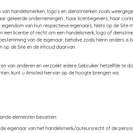
p van handelsmerken, logo’s en dienstmerken zoals weergegev
ar gelieerde ondernemingen , haar licentiegevers, haar conte
t eigendom van hun respectieve eigenaars. Niets op de Site 
, van een licentie of recht om een handelsmerk, logo of diens
oestemming van de eigenaar, behalve zoals hierin anders is 
 en op de Site en de inhoud daarvan.
en van anderen en verzoekt iedere Gebruiker hetzelfde te do
hten, kunt u Amsted hiervan op de hoogte brengen via:
aande elementen bevatten:
n de eigenaar van het handelsmerk/auteursrecht of de pers