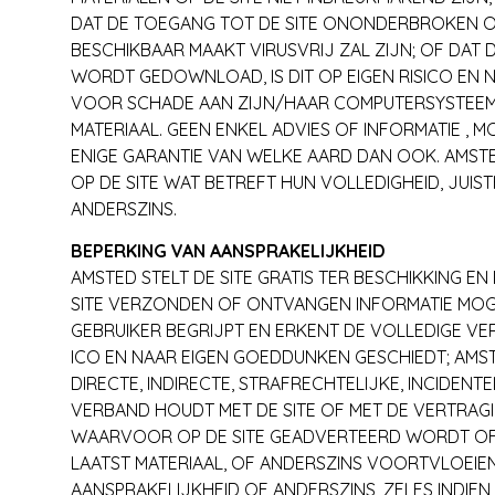
DAT DE TOEGANG TOT DE SITE ONONDERBROKEN OF VR 
BESCHIKBAAR MAAKT VIRUSVRIJ ZAL ZIJN; OF DAT D
WORDT GEDOWNLOAD, IS DIT OP EIGEN RISICO EN 
VOOR SCHADE AAN ZIJN/HAAR COMPUTERSYSTEEM 
MATERIAAL. GEEN ENKEL ADVIES OF INFORMATIE , 
ENIGE GARANTIE VAN WELKE AARD DAN OOK. AMSTE
OP DE SITE WAT BETREFT HUN VOLLEDIGHEID, JUIS
ANDERSZINS.
BEPERKING VAN AANSPRAKELIJKHEID
AMSTED STELT DE SITE GRATIS TER BESCHIKKING EN
SITE VERZONDEN OF ONTVANGEN INFORMATIE MOGE
GEBRUIKER BEGRIJPT EN ERKENT DE VOLLEDIGE VER
ICO EN NAAR EIGEN GOEDDUNKEN GESCHIEDT; AMST
DIRECTE, INDIRECTE, STRAFRECHTELIJKE, INCIDENT
VERBAND HOUDT MET DE SITE OF MET DE VERTRAGI
WAARVOOR OP DE SITE GEADVERTEERD WORDT OF DI
LAATST MATERIAAL, OF ANDERSZINS VOORTVLOEIEND
AANSPRAKELIJKHEID OF ANDERSZINS, ZELFS INDIE