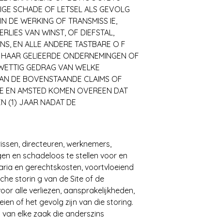
NIGE SCHADE OF LETSEL ALS GEVOLG
N DE WERKING OF TRANSMISS IE,
LIES VAN WINST, OF DIEFSTAL,
NS, EN ALLE ANDERE TASTBARE O F
D, HAAR GELIEERDE ONDERNEMINGEN OF
WETTIG GEDRAG VAN WELKE
 VAN DE BOVENSTAANDE CLAIMS OF
SITE EN AMSTED KOMEN OVEREEN DAT
 (1) JAAR NADAT DE
ssen, directeuren, werknemers,
gen en schadeloos te stellen voor en
raria en gerechtskosten, voortvloeiend
che storin g van de Site of de
or alle verliezen, aansprakelijkheden,
en of het gevolg zijn van die storing.
 van elke zaak die anderszins