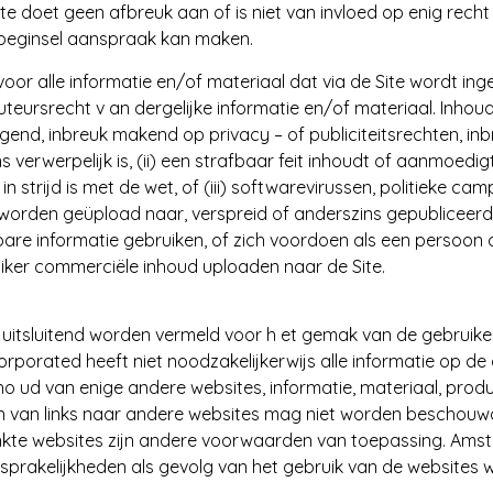
ite doet geen afbreuk aan of is niet van invloed op enig rec
sbeginsel aanspraak kan maken.
voor alle informatie en/of materiaal dat via de Site wordt ing
auteursrecht v an dergelijke informatie en/of materiaal. Inhou
reigend, inbreuk makend op privacy – of publiciteitsrechten, i
 verwerpelijk is, (ii) een strafbaar feit inhoudt of aanmoedig
in strijd is met de wet, of (iii) softwarevirussen, politieke c
worden geüpload naar, verspreid of anderszins gepubliceerd
bare informatie gebruiken, of zich voordoen als een persoon of
ker commerciële inhoud uploaden naar de Site.
e uitsluitend worden vermeld voor h et gemak van de gebruik
orporated heeft niet noodzakelijkerwijs alle informatie op de
ho ud van enige andere websites, informatie, materiaal, prod
van links naar andere websites mag niet worden beschouwd
inkte websites zijn andere voorwaarden van toepassing. Amste
nsprakelijkheden als gevolg van het gebruik van de websites 