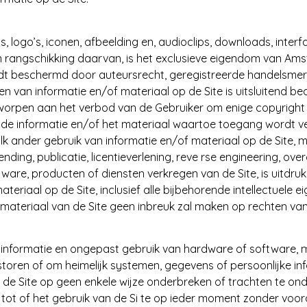
cs, logo’s, iconen, afbeelding en, audioclips, downloads, inter
n rangschikking daarvan, is het exclusieve eigendom van Amst
ordt beschermd door auteursrecht, geregistreerde handelsmer
van informatie en/of materiaal op de Site is uitsluitend bed
worpen aan het verbod van de Gebruiker om enige copyright –
de informatie en/of het materiaal waartoe toegang wordt v
Elk ander gebruik van informatie en/of materiaal op de Site, m
tzending, publicatie, licentieverlening, reve rse engineering, o
tware, producten of diensten verkregen van de Site, is uitdr
ateriaal op de Site, inclusief alle bijbehorende intellectuel
 materiaal van de Site geen inbreuk zal maken op rechten va
tinformatie en ongepast gebruik van hardware of software, 
toren of om heimelijk systemen, gegevens of persoonlijke in
n de Site op geen enkele wijze onderbreken of trachten te o
tot of het gebruik van de Si te op ieder moment zonder voor