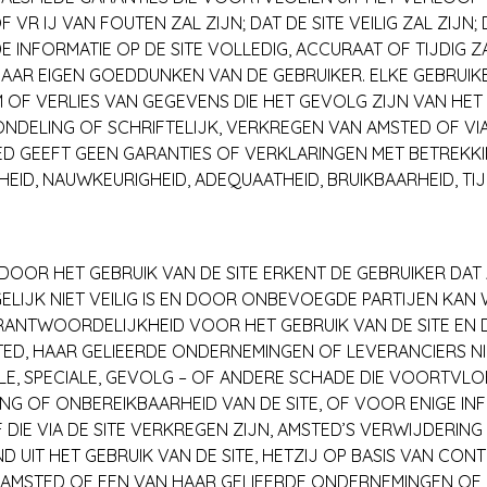
IJ VAN FOUTEN ZAL ZIJN; DAT DE SITE VEILIG ZAL ZIJN; D
E INFORMATIE OP DE SITE VOLLEDIG, ACCURAAT OF TIJDIG ZA
NAAR EIGEN GOEDDUNKEN VAN DE GEBRUIKER. ELKE GEBRUIK
OF VERLIES VAN GEGEVENS DIE HET GEVOLG ZIJN VAN HE
MONDELING OF SCHRIFTELIJK, VERKREGEN VAN AMSTED OF VIA
D GEEFT GEEN GARANTIES OF VERKLARINGEN MET BETREKKI
THEID, NAUWKEURIGHEID, ADEQUAATHEID, BRUIKBAARHEID, T
 DOOR HET GEBRUIK VAN DE SITE ERKENT DE GEBRUIKER DAT
LIJK NIET VEILIG IS EN DOOR ONBEVOEGDE PARTIJEN KA
ANTWOORDELIJKHEID VOOR HET GEBRUIK VAN DE SITE EN DA
ED, HAAR GELIEERDE ONDERNEMINGEN OF LEVERANCIERS NI
ELE, SPECIALE, GEVOLG – OF ANDERE SCHADE DIE VOORTVLOE
NG OF ONBEREIKBAARHEID VAN DE SITE, OF VOOR ENIGE IN
E VIA DE SITE VERKREGEN ZIJN, AMSTED’S VERWIJDERING 
 UIT HET GEBRUIK VAN DE SITE, HETZIJ OP BASIS VAN CON
N AMSTED OF EEN VAN HAAR GELIEERDE ONDERNEMINGEN OF 