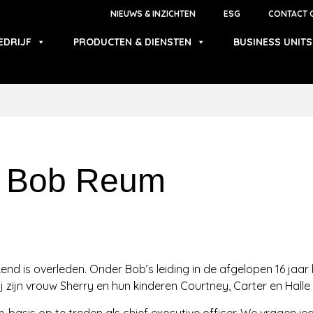
NIEUWS & INZICHTEN
ESG
CONTACT 
EDRIJF
PRODUCTEN & DIENSTEN
BUSINESS UNITS
an Bob Reum
d is overleden. Onder Bob’s leiding in de afgelopen 16 jaar
ij zijn vrouw Sherry en hun kinderen Courtney, Carter en Halle i
-basis op te treden als chief executive officer. We vragen i