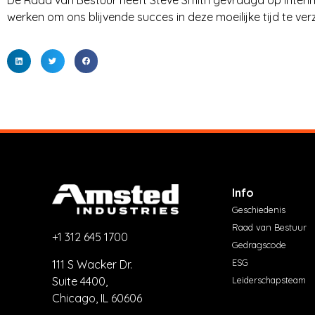
werken om ons blijvende succes in deze moeilijke tijd te ver
T
R
I
E
S
Info
Geschiedenis
Raad van Bestuur
+1 312 645 1700
Gedragscode
ESG
111 S Wacker Dr.
Suite 4400,
Leiderschapsteam
Chicago, IL 60606