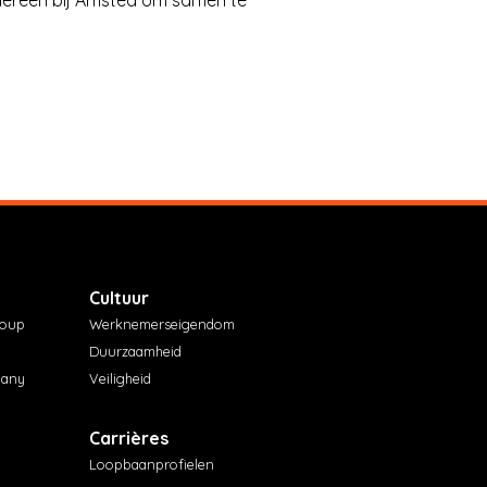
Cultuur
roup
Werknemerseigendom
Duurzaamheid
pany
Veiligheid
Carrières
Loopbaanprofielen