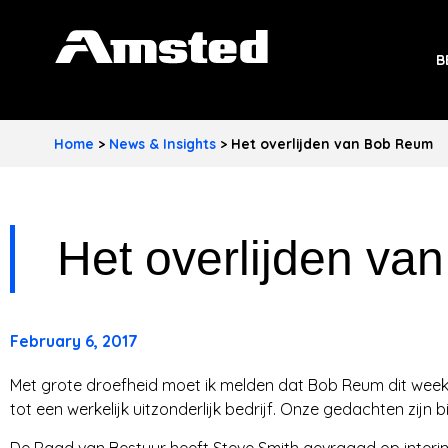
A
B
M
S
Home
>
News & Insights
>
Het overlijden van Bob Reum
T
E
Het overlijden v
D
I
N
February 6, 2017
D
Met grote droefheid moet ik melden dat Bob Reum dit weeken
U
tot een werkelijk uitzonderlijk bedrijf. Onze gedachten zijn b
S
De Raad van Bestuur heeft Steve Smith gevraagd op interim