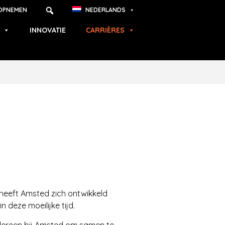
OPNEMEN
NEDERLANDS
INNOVATIE
CARRIÈRES
 heeft Amsted zich ontwikkeld
n deze moeilijke tijd.
edereen bij Amsted om samen te