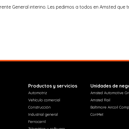
erente General interino. Les pedimos a todos en Amsted que 
Productos y servicios
Unidades de neg
Automotriz
Amsted Automotive G
Vehículo comercial
Amsted Rail
Construcción
Baltimore Aircoil Com
Industrial general
ConMet
Ferrocarril
Telemática y software