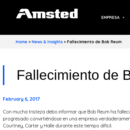
A
EMPRESA
M
S
Home
>
News & Insights
>
Fallecimiento de Bob Reum
T
E
Fallecimiento de
D
I
N
February 6, 2017
D
Con mucha tristeza debo informar que Bob Reum ha fallecid
U
progresado convirtiéndose en una empresa verdaderamente
Courtney, Carter y Halle durante este tiempo difícil.
S