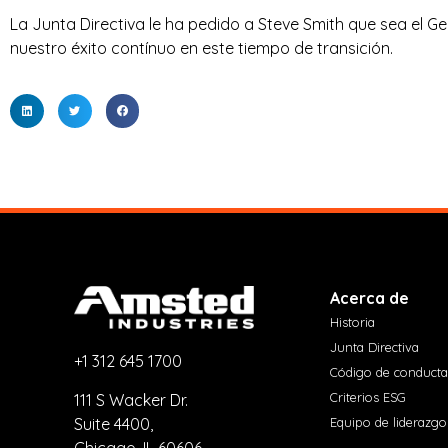
La Junta Directiva le ha pedido a Steve Smith que sea el G
T
nuestro éxito contínuo en este tiempo de transición.
R
I
E
S
Acerca de
Historia
Junta Directiva
+1 312 645 1700
Código de conducta
Criterios ESG
111 S Wacker Dr.
Suite 4400,
Equipo de liderazgo
Chicago, IL 60606