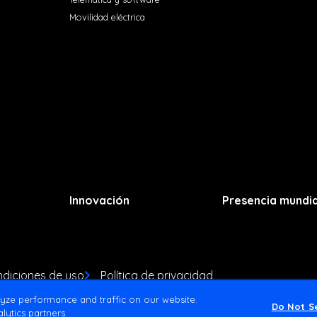
Movilidad eléctrica
Innovación
Presencia mundia
diciones de uso
Política de privacidad
yze performance and traffic on our website.
Do Not Se
lytics partners.