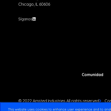
Chicago, IL 60606
Síganos
Comunidad
© 2022 Amsted Industries All rights reserved
Con
This website uses cookies to enhance user experience and to anal