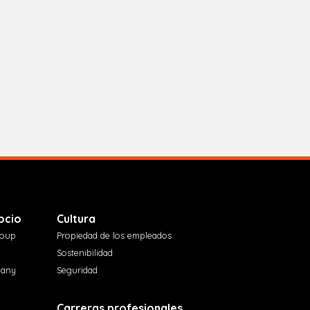
ocio
Cultura
roup
Propiedad de los empleados
Sostenibilidad
pany
Seguridad
Carreras profesionales