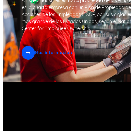
Amsted Industries es 100% propiedad de los empl
es la cuarta empresa con un Plan de Propiedad de
Acciones de los Empleados (ESOP, por sus siglas en
más grande de los Estados Unidos, según el Natio
Center for Employee Ownership.
Más información