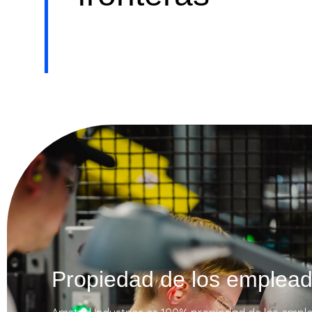
T
R
I
E
S
Propiedad de los emplea