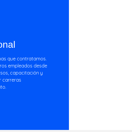
onal
nas que contratamos.
stros empleados desde
rsos, capacitación y
r carreras
to.