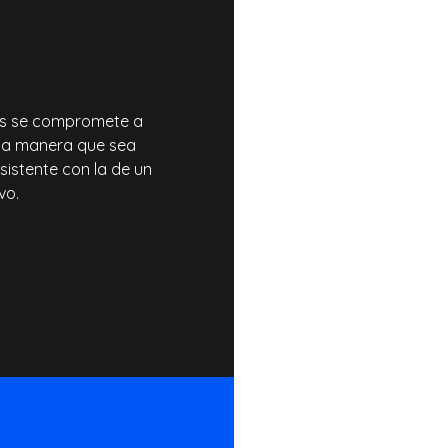
ies se compromete a
una manera que sea
istente con la de un
vo.