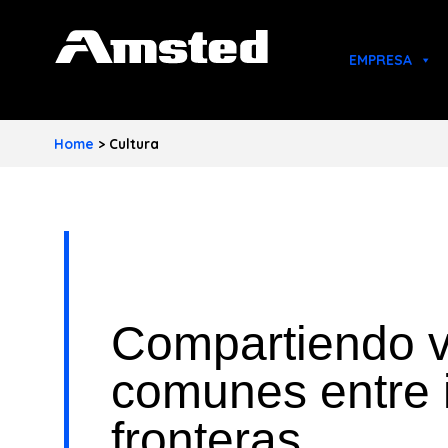
A
EMPRESA
M
S
Home
>
Cultura
T
E
D
I
N
Compartiendo v
D
comunes entre i
U
fronteras
S