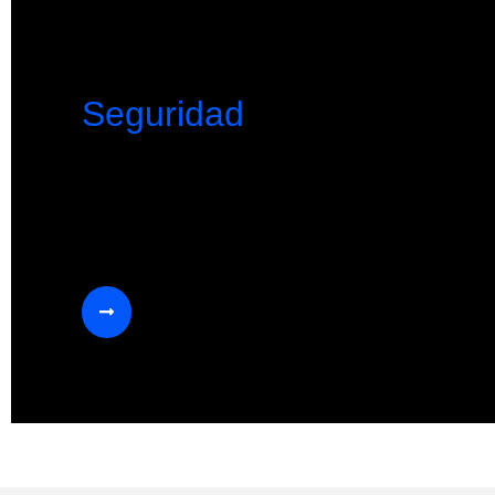
Seguridad
La seguridad y salud de nuestros trabajadores y 
aquellos que visitan nuestras instalaciones es sie
nuestra máxima prioridad.
Más información