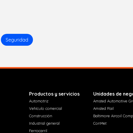
Seguridad
Productos y servicios
Unidades de neg
Automotriz
Amsted Automotive G
Vehículo comercial
Amsted Rail
Construcción
Baltimore Aircoil Com
Industrial general
ConMet
Ferrocarril