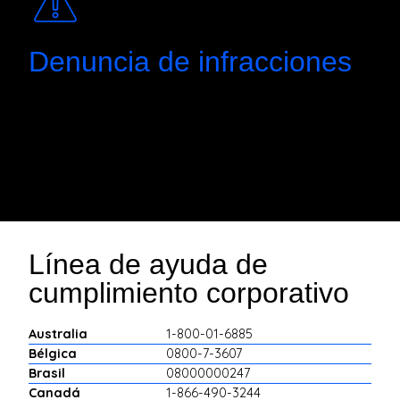
Denuncia de infracciones
Amsted tiene una línea de ayuda de cumplimiento
corporativo mundial disponible en línea, a través de
una aplicación móvil o un número de teléfono
gratuito las 24 horas.
Línea de ayuda de
cumplimiento corporativo
Australia
1-800-01-6885
Bélgica
0800-7-3607
Brasil
08000000247
Canadá
1-866-490-3244