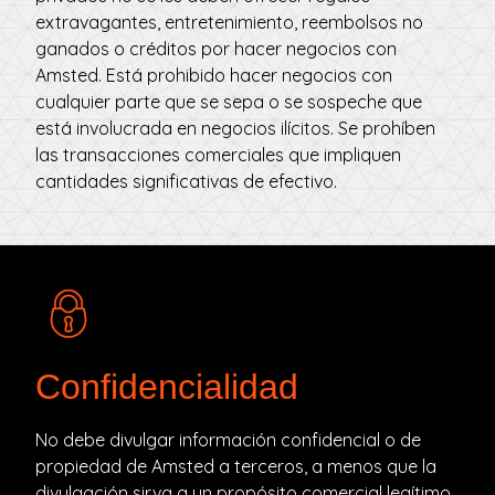
extravagantes, entretenimiento, reembolsos no
ganados o créditos por hacer negocios con
Amsted. Está prohibido hacer negocios con
cualquier parte que se sepa o se sospeche que
está involucrada en negocios ilícitos. Se prohíben
las transacciones comerciales que impliquen
cantidades significativas de efectivo.
Confidencialidad
No debe divulgar información confidencial o de
propiedad de Amsted a terceros, a menos que la
divulgación sirva a un propósito comercial legítimo