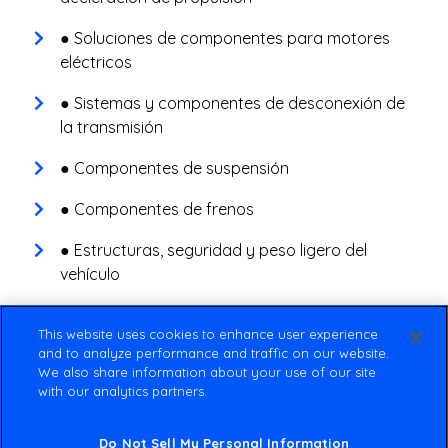
● Soluciones de componentes para motores
eléctricos
● Sistemas y componentes de desconexión de
la transmisión
● Componentes de suspensión
● Componentes de frenos
● Estructuras, seguridad y peso ligero del
vehículo
Más información
This website uses cookies to enhance user experience
and to analyze performance and traffic on our website.
We also share information about your use of our site
with our analytics partners.
Do Not Sell My Personal Information