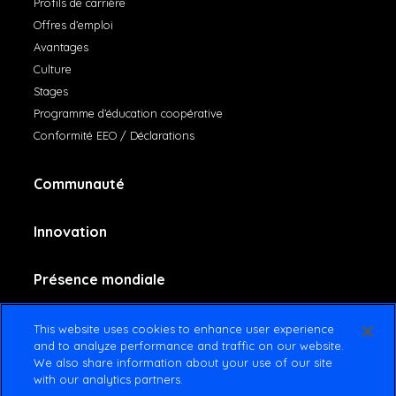
Profils de carrière
Offres d’emploi
Avantages
Culture
Stages
Programme d’éducation coopérative
Conformité EEO / Déclarations
Communauté
Innovation
Présence mondiale
Contactez-nous
This website uses cookies to enhance user experience
and to analyze performance and traffic on our website.
We also share information about your use of our site
with our analytics partners.