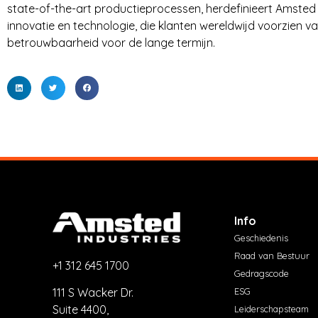
state-of-the-art productieprocessen, herdefinieert Amsted
innovatie en technologie, die klanten wereldwijd voorzien 
betrouwbaarheid voor de lange termijn.
Info
Geschiedenis
Raad van Bestuur
+1 312 645 1700
Gedragscode
ESG
111 S Wacker Dr.
Suite 4400,
Leiderschapsteam