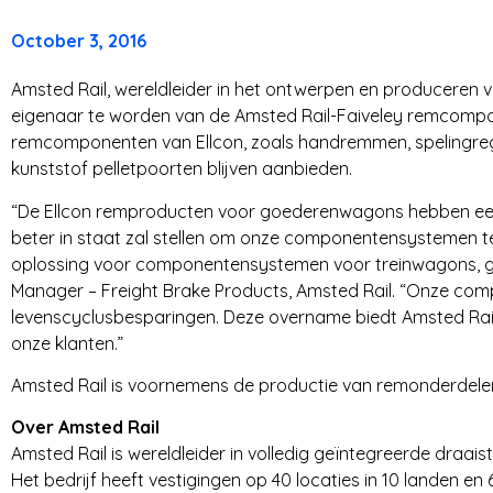
T
October 3, 2016
R
Amsted Rail, wereldleider in het ontwerpen en produceren
eigenaar te worden van de Amsted Rail-Faiveley remcompo
I
remcomponenten van Ellcon, zoals handremmen, spelingrege
kunststof pelletpoorten blijven aanbieden.
E
“De Ellcon remproducten voor goederenwagons hebben een j
S
beter in staat zal stellen om onze componentensystemen t
oplossing voor componentensystemen voor treinwagons, ge
Manager – Freight Brake Products, Amsted Rail. “Onze co
levenscyclusbesparingen. Deze overname biedt Amsted Rail
onze klanten.”
Amsted Rail is voornemens de productie van remonderdelen v
Over Amsted Rail
Amsted Rail is wereldleider in volledig geïntegreerde draai
Het bedrijf heeft vestigingen op 40 locaties in 10 landen en