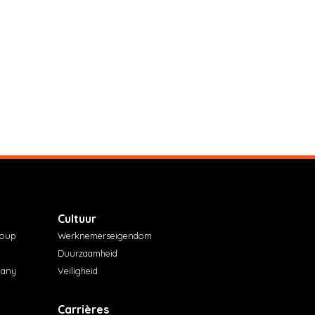
Cultuur
roup
Werknemerseigendom
Duurzaamheid
pany
Veiligheid
Carrières