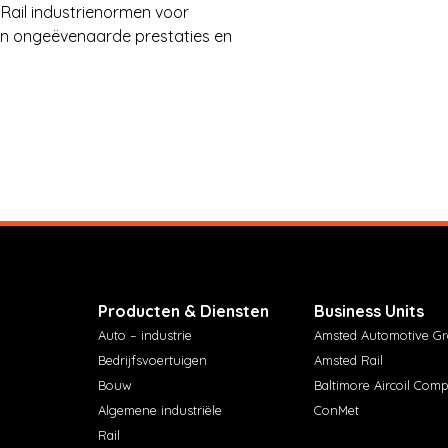
 Rail industrienormen voor
van ongeëvenaarde prestaties en
Producten & Diensten
Business Units
Auto – industrie
Amsted Automotive G
Bedrijfsvoertuigen
Amsted Rail
Bouw
Baltimore Aircoil Com
Algemene industriële
ConMet
Rail