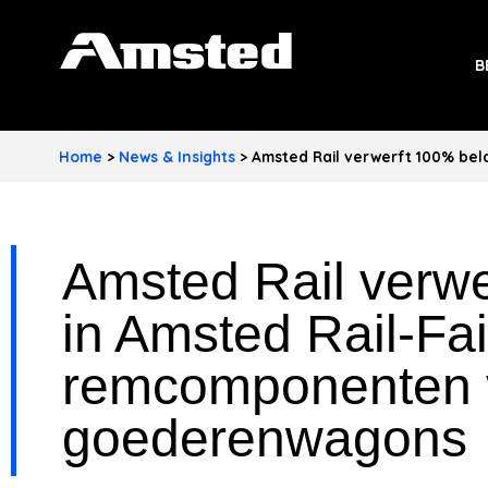
A
B
M
S
Home
>
News & Insights
>
Amsted Rail verwerft 100% be
T
E
Amsted Rail verw
D
I
in Amsted Rail-Fai
N
remcomponenten 
D
goederenwagons
U
S