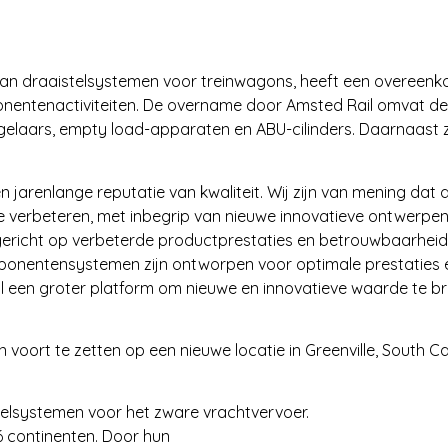
 van draaistelsystemen voor treinwagons, heeft een overee
nentenactiviteiten. De overname door Amsted Rail omvat de
laars, empty load-apparaten en ABU-cilinders. Daarnaast za
arenlange reputatie van kwaliteit. Wij zijn van mening dat
e verbeteren, met inbegrip van nieuwe innovatieve ontwerpen
richt op verbeterde productprestaties en betrouwbaarheid,
mponentensystemen zijn ontworpen voor optimale prestaties
 een groter platform om nieuwe en innovatieve waarde te br
oort te zetten op een nieuwe locatie in Greenville, South Ca
stelsystemen voor het zware vrachtvervoer.
 6 continenten. Door hun