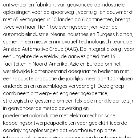
ontwerper en fabrikant van geavanceerde industriële
oplossingen voor de spoorweg-, voertuig- en bouwmarkt
met 65 vestigingen in 10 landen op 6 continenten, brengt
twee van haar Tier 1 toeleveringsbedrijven voor de
automobielindustrie, Means Industries en Burgess Norton,
samen in een nieuw en innovatief technologisch team: de
Amsted Automotive Group (AAG). De integratie zorgt voor
een uitgebreide wereldwijde aanwezigheid met 16
faciliteiten in Noord-Amerika, Azië en Europa om het
wereldwijde klantenbestand adequaat te bedienen met
een robuuste productie die jaarlijks meer dan 100 miljoen
onderdelen en assemblages vervaardigt. Deze groep
combineert ontwerp- en engineeringexpertise,
strategisch afgestemd om een felxibele marktleider te zijn
in geavanceerde metaalbewerking en
poedermetaalproductie met elektromechanische
koppelingsontwerpcapaciteiten voor geëlektrificeerde
aandrijvingsoplossingen dat voortbouwt op onze
integrale rol in wereldwijde geavanceerde automatische