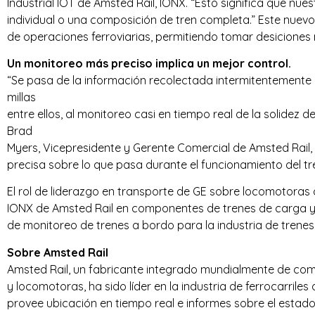
Industrial IOT de Amsted Rail, IONX. “Esto significa que n
individual o una composición de tren completa.” Este nuev
de operaciones ferroviarias, permitiendo tomar desiciones
Un monitoreo más preciso implica un mejor control.
“Se pasa de la información recolectada intermitentemente 
millas
entre ellos, al monitoreo casi en tiempo real de la solidez
Brad
Myers, Vicepresidente y Gerente Comercial de Amsted Rai
precisa sobre lo que pasa durante el funcionamiento del tre
El rol de liderazgo en transporte de GE sobre locomotoras
IONX de Amsted Rail en componentes de trenes de carga y
de monitoreo de trenes a bordo para la industria de trenes
Sobre Amsted Rail
Amsted Rail, un fabricante integrado mundialmente de c
y locomotoras, ha sido líder en la industria de ferrocarril
provee ubicación en tiempo real e informes sobre el estad