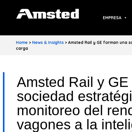
A
EMPRESA
M
S
Home
>
News & Insights
>
Amsted Rail y GE forman una so
T
carga
E
D
Amsted Rail y GE
I
sociedad estratég
N
monitoreo del ren
D
U
vagones a la intel
S