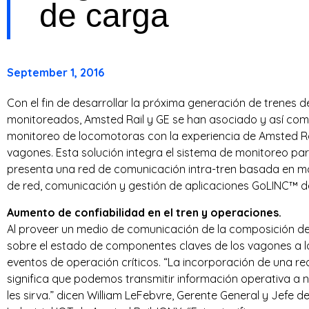
de carga
T
R
September 1, 2016
I
Con el fin de desarrollar la próxima generación de trenes 
E
monitoreados, Amsted Rail y GE se han asociado y así comb
S
monitoreo de locomotoras con la experiencia de Amsted Ra
vagones. Esta solución integra el sistema de monitoreo pa
presenta una red de comunicación intra-tren basada en m
de red, comunicación y gestión de aplicaciones GoLINC™ de 
Aumento de confiabilidad en el tren y operaciones.
Al proveer un medio de comunicación de la composición del 
sobre el estado de componentes claves de los vagones a l
eventos de operación críticos. “La incorporación de una re
significa que podemos transmitir información operativa a n
les sirva.” dicen William LeFebvre, Gerente General y Jefe 