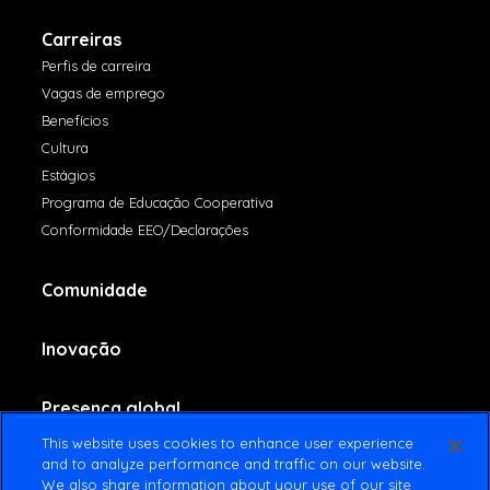
Carreiras
Perfis de carreira
Vagas de emprego
Benefícios
Cultura
Estágios
Programa de Educação Cooperativa
Conformidade EEO/Declarações
Comunidade
Inovação
Presença global
This website uses cookies to enhance user experience
and to analyze performance and traffic on our website.
Fale conosco
We also share information about your use of our site