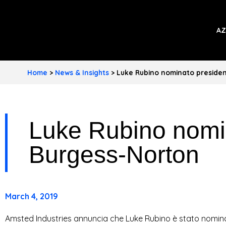
A
AZ
M
S
Home
>
News & Insights
>
Luke Rubino nominato presiden
T
E
Luke Rubino nomin
D
Burgess-Norton
I
N
D
March 4, 2019
U
Amsted Industries annuncia che Luke Rubino è stato nomin