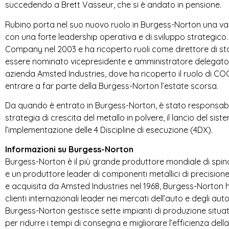
succedendo a Brett Vasseur, che si è andato in pensione.
S
Rubino porta nel suo nuovo ruolo in Burgess-Norton una v
T
con una forte leadership operativa e di sviluppo strategico. 
R
Company nel 2003 e ha ricoperto ruoli come direttore di sta
essere nominato vicepresidente e amministratore delegato di
I
azienda Amsted Industries, dove ha ricoperto il ruolo di COO
entrare a far parte della Burgess-Norton l’estate scorsa.
E
Da quando è entrato in Burgess-Norton, è stato responsabile d
S
strategia di crescita del metallo in polvere, il lancio del si
l’implementazione delle 4 Discipline di esecuzione (4DX).
Informazioni su Burgess-Norton
Burgess-Norton è il più grande produttore mondiale di spin
e un produttore leader di componenti metallici di precisione
e acquisita da Amsted Industries nel 1968, Burgess-Norton ha
clienti internazionali leader nei mercati dell’auto e degli auto
Burgess-Norton gestisce sette impianti di produzione situat
per ridurre i tempi di consegna e migliorare l’efficienza della