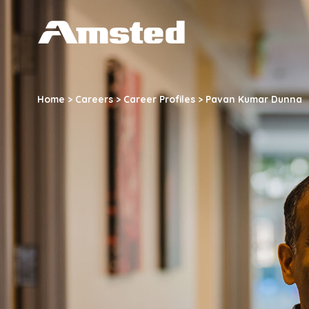
A
M
S
Home
>
Careers
>
Career Profiles
>
Pavan Kumar Dunna
T
E
D
I
N
D
U
S