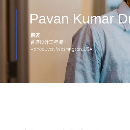
T
Pavan Kumar D
R
I
康迈
首席设计工程师
E
Vancouver, Washington, USA
S