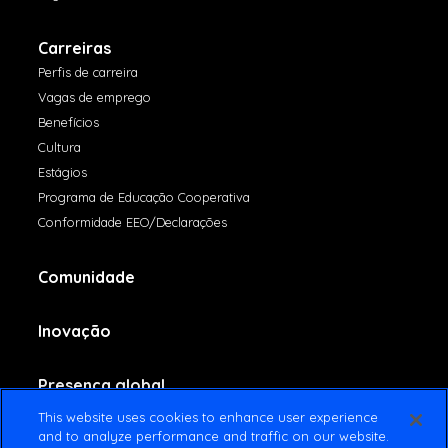
Carreiras
Perfis de carreira
Vagas de emprego
Benefícios
Cultura
Estágios
Programa de Educação Cooperativa
Conformidade EEO/Declarações
Comunidade
Inovação
Presença global
This website uses cookies to enhance user experience
and to analyze performance and traffic on our website.
Fale conosco