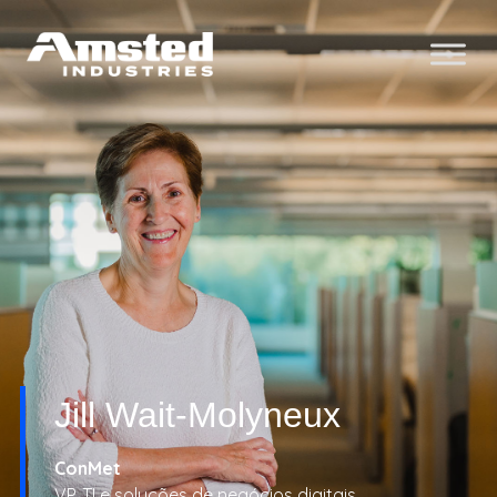
Jill Wait-Molyneux
ConMet
VP, TI e soluções de negócios digitais