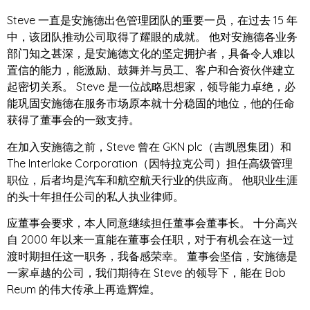
Steve 一直是安施德出色管理团队的重要一员，在过去 15 年
中，该团队推动公司取得了耀眼的成就。 他对安施德各业务
部门知之甚深，是安施德文化的坚定拥护者，具备令人难以
置信的能力，能激励、鼓舞并与员工、客户和合资伙伴建立
起密切关系。 Steve 是一位战略思想家，领导能力卓绝，必
能巩固安施德在服务市场原本就十分稳固的地位，他的任命
获得了董事会的一致支持。
在加入安施德之前，Steve 曾在 GKN plc（吉凯恩集团）和
The Interlake Corporation（因特拉克公司）担任高级管理
职位，后者均是汽车和航空航天行业的供应商。 他职业生涯
的头十年担任公司的私人执业律师。
应董事会要求，本人同意继续担任董事会董事长。 十分高兴
自 2000 年以来一直能在董事会任职，对于有机会在这一过
渡时期担任这一职务，我备感荣幸。 董事会坚信，安施德是
一家卓越的公司，我们期待在 Steve 的领导下，能在 Bob
Reum 的伟大传承上再造辉煌。