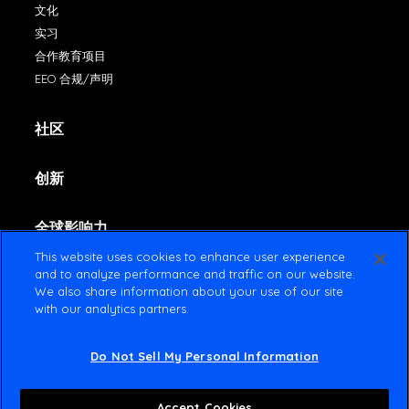
文化
实习
合作教育项目
EEO 合规/声明
社区
创新
全球影响力
This website uses cookies to enhance user experience
and to analyze performance and traffic on our website.
联系方式
We also share information about your use of our site
with our analytics partners.
Do Not Sell My Personal Information
© 2022 Amsted Industries All rights reserved
使用条款
隐私政策
Accept Cookies