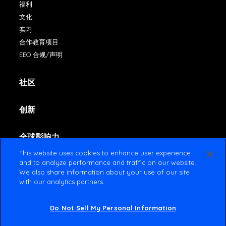
福利
文化
实习
合作教育项目
EEO 合规/声明
社区
创新
全球影响力
This website uses cookies to enhance user experience
and to analyze performance and traffic on our website.
联系方式
We also share information about your use of our site
with our analytics partners.
Do Not Sell My Personal Information
© 2022 Amsted Industries All rights reserved