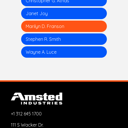
Christopher G. Athas
Janet Joy
Marilyn D. Franson
Stephen R. Smith
Wayne A. Luce
+1 312 645 1700
111 S Wacker Dr.