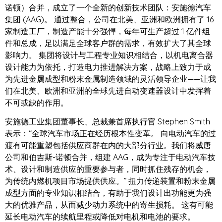
诺顿）合并，成立了一个全新的创新技术团队：安施德汽车
集团 (AAG)。 通过整合，公司在北美、亚洲和欧洲拥有了 16
家制造工厂，制造产能十分强悍，每年可生产超过 1 亿件组
件和总成，足以满足全球客户群的需求，有效扩大了其全球
影响力。 集团将设计与工程专业知识相结合，以机电离合器
设计能力为依托，打造电力推进解决方案，战略上致力于成
为先进金属成型和粉末金属制造领域的灵活领导企业——让我
们在北美、欧洲和亚洲的全球先进自动变速器设计中发挥着
不可或缺的作用。
安施德工业集团董事长、总裁兼首席执行官 Stephen Smith
表示：“全球汽车市场正在经历根本性变革。 向电动汽车的过
渡有可能重塑包括供应商群在内的大部分行业。我们将威唐
公司和伯吉斯-诺顿合并，组建 AAG，成为专注于电动汽车技
术、设计和制造供应的重要参与者，同时抓住残存的机会，
为传统内燃机项目市场提供供应。” 扭力传递装置和粉末金属
成型方面的专业知识相结合，有助于我们设计出功能更为强
大的优雅产品，从而减少动力系统中的寄生损耗。 这有可能
延长电动汽车的续航里程或降低对电机和电池的要求。