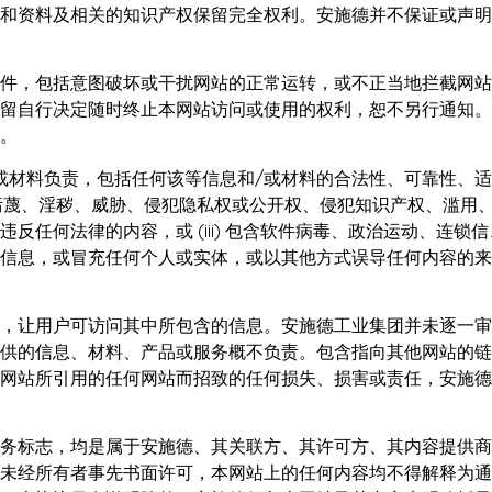
和资料及相关的知识产权保留完全权利。安施德并不保证或声明
件，包括意图破坏或干扰网站的正常运转，或不正当地拦截网站
留自行决定随时终止本网站访问或使用的权利，恕不另行通知。
。
或材料负责，包括任何该等信息和/或材料的合法性、可靠性、
污蔑、淫秽、威胁、侵犯隐私权或公开权、侵犯知识产权、滥用、非
任何法律的内容，或 (iii) 包含软件病毒、政治运动、连锁
信息，或冒充任何个人或实体，或以其他方式误导任何内容的来
，让用户可访问其中所包含的信息。安施德工业集团并未逐一审
供的信息、材料、产品或服务概不负责。包含指向其他网站的链
网站所引用的任何网站而招致的任何损失、损害或责任，安施德
务标志，均是属于安施德、其关联方、其许可方、其内容提供商
未经所有者事先书面许可，本网站上的任何内容均不得解释为通