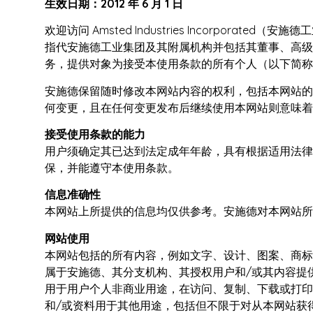
生效日期：2012 年 6 月 1 日
T
欢迎访问 Amsted Industries Incorpor
指代安施德工业集团及其附属机构并包括其董事、高级
R
务，提供对象为接受本使用条款的所有个人（以下简称
I
安施德保留随时修改本网站内容的权利，包括本网站的
何变更，且在任何变更发布后继续使用本网站则意味着
E
接受使用条款的能力
S
用户须确定其已达到法定成年年龄，具有根据适用法律
保，并能遵守本使用条款。
信息准确性
本网站上所提供的信息均仅供参考。安施德对本网站所
网站使用
本网站包括的所有内容，例如文字、设计、图案、商标
属于安施德、其分支机构、其授权用户和/或其内容提
用于用户个人非商业用途，在访问、复制、下载或打印
和/或资料用于其他用途，包括但不限于对从本网站获