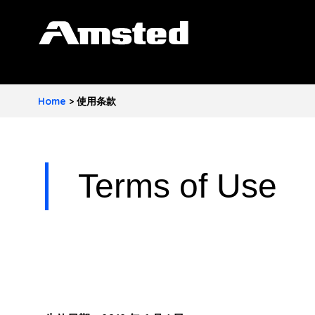
A
M
S
Home
>
使用条款
T
E
D
Terms of Use
I
N
D
U
S