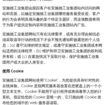
安施德工业集团会跟踪客户在安施德工业集团站内访问的网
站和页面，以确定安施德工业集团哪些服务最受欢迎。客户
的行为会表明其感兴趣的某个特定主题区，而这项数据将用
于为客户提供定制内容和安施德工业集团站内广告。
安施德工业集团网站只有在法律要求，或有充分理由相信必
须采取该等行动的情况下才会不预先通知即披露您的个人信
息：(a) 遵守法律的明文规定，或遵守安施德工业集团或本网
站适用的法律程序；(b) 维护和捍卫安施德工业集团的权利或
所有权；或 (c) 在紧急情况下采取行动，保护安施德工业集
团用户或大众的人身安全。
使用 Cookie
安施德工业集团网站使用“Cookie”，为您提供具有针对性的
在线体验。Cookie 是指网页服务器放置在您硬盘上的一个小
型文本文件。Cookie 不能用于运行程序或将病毒带入您的计
算机。指定给您的 Cookie 是唯一的，它只能由将 Cookie 发
布给您的域中的 Web 服务器读取。