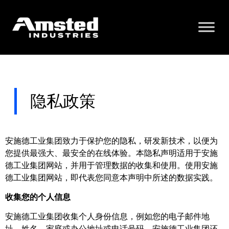
隐私政策
安施德工业集团致力于保护您的隐私，研发新技术，以便为
您提供最强大、最安全的在线体验。本隐私声明适用于安施
德工业集团网站，并用于管理数据的收集和使用。使用安施
德工业集团网站，即代表您同意本声明中所述的数据实践。
收集您的个人信息
安施德工业集团收集个人身份信息，例如您的电子邮件地
址、姓名、家庭或办公地址或电话号码。安施德工业集团还