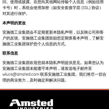
问、使用或披露。在您向其他网站传输个人信息（例如信用
卡号）时，系统会使用加密（如安全套接字层 (SSL) 协议）
对其进行保护。
本声明的更改
安施德工业集团会不定期更新本隐私声明，以反映公司和客
户的反馈。安施德工业集团鼓励您定期查看本声明，了解安
施德工业集团保护您个人信息的方式。
联系信息
安施德工业集团欢迎您就本隐私声明提供意见。如果您认为
安施德工业集团未能遵守本声明，请发送电子邮件至
wluce@amsted.com 联系安施德工业集团。我们将尽一切合
理的商业努力，及时确定和解决问题。