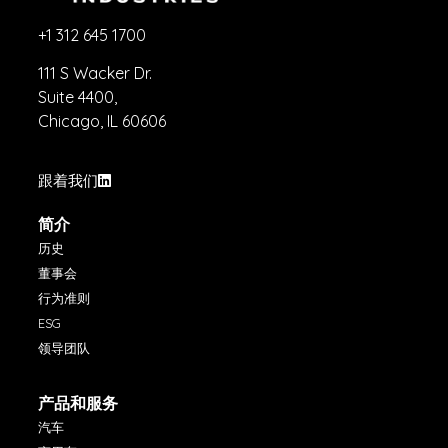
+1 312 645 1700
111 S Wacker Dr.
Suite 4400,
Chicago, IL 60606
跟着我们
简介
历史
董事会
行为准则
ESG
领导团队
产品和服务
汽车