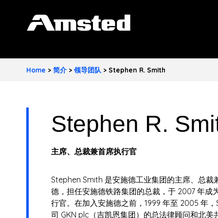
A
M
S
Home
>
简介
>
领导团队
>
Stephen R. Smith
T
E
Stephen R. Smi
D
I
主席、总裁兼首席执行官
N
D
Stephen Smith 是安施德工业集团的主席、总裁
德，担任安施德铁路集团的总裁，于 2007 年成
U
行官。在加入安施德之前，1999 年至 2005 年，
司 GKN plc（吉凯恩集团）的总法律顾问和北美共
S