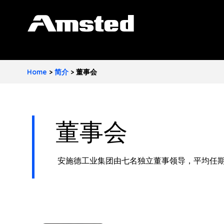
A
M
S
Home
>
简介
>
董事会
T
E
D
董事会
I
安施德工业集团由七名独立董事领导，平均任
N
D
U
S